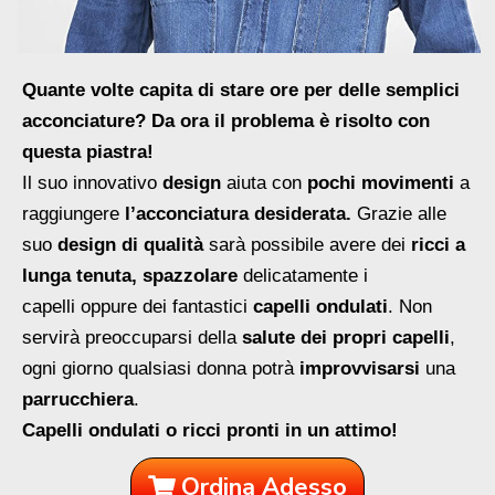
Quante volte capita di stare ore per delle semplici
acconciature? Da ora il problema è risolto con
questa piastra!
Il suo innovativo
design
aiuta con
pochi movimenti
a
raggiungere
l’acconciatura desiderata.
Grazie alle
suo
design di qualità
sarà possibile avere dei
ricci a
lunga tenuta, spazzolare
delicatamente i
capelli oppure dei fantastici
capelli ondulati
. Non
servirà preoccuparsi della
salute dei propri capelli
,
ogni giorno qualsiasi donna potrà
improvvisarsi
una
parrucchiera
.
Capelli ondulati o ricci pronti in un attimo!
Ordina Adesso