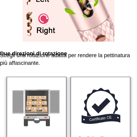
Due direzioni di rotazione
Scegli una rotazione adatta per rendere la pettinatura
più affascinante.