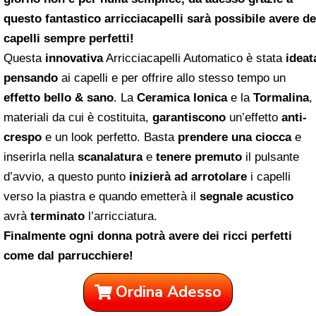
questo fantastico arricciacapelli sarà possibile avere de
capelli sempre perfetti!
Questa
innovativa
Arricciacapelli Automatico è stata
ideat
pensando
ai capelli e per offrire allo stesso tempo un
effetto bello & sano
. La
Ceramica Ionica
e la
Tormalina
, 
materiali da cui è costituita,
garantiscono
un’effetto
anti-
crespo
e un look perfetto. Basta
prendere una ciocca
e
inserirla nella
scanalatura
e
tenere premuto
il pulsante
d’avvio, a questo punto
inizierà ad arrotolare
i capelli
verso la piastra e quando emetterà il
segnale acustico
avrà
terminato
l’arricciatura.
Finalmente ogni donna potrà avere dei ricci perfetti
come dal parrucchiere!
Ordina Adesso