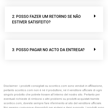
2: POSSO FAZER UM RETORNO SE NÃO
ESTIVER SATISFEITO?
3: POSSO PAGAR NO ACTO DA ENTREGA?
Disclaimer: i prodotti consigliati su scontico.com sono venduti in affiliazione,
pertanto scontico.com non è né il produttore, né il venditore ufficiale di ogni
singolo prodotto che potrete trovare all’interno del nostro sito. Pertanto per
eventuali richieste di rimborsi o altri problemi su prodotti acquistati tramite
scontico.com, dovrete sempre fare riferimento al sito del venditore ufficiale.
Noi saremo comunque disponibili per aiutarvi e darvi supporto. I prodotti sono