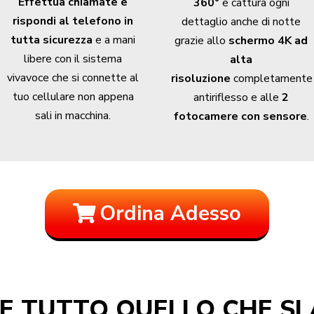
Effettua chiamate e
360°
e cattura ogni
rispondi al telefono
in
dettaglio anche di notte
tutta sicurezza
e a mani
grazie allo
schermo 4K ad
libere con il sistema
alta
vivavoce che si connette al
risoluzione
completamente
tuo cellulare non appena
antiriflesso e alle
2
sali in macchina.
fotocamere con sensore
.
Ordina Adesso
 E TUTTO QUELLO CHE SI