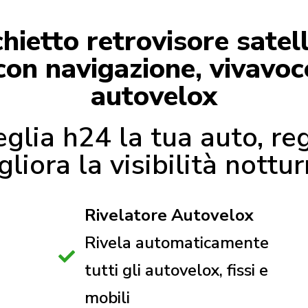
ietto retrovisore satell
con navigazione, vivavoce
autovelox
glia h24 la tua auto, reg
gliora la visibilità nottur
Rivelatore Autovelox
Rivela automaticamente
tutti gli autovelox, fissi e
mobili