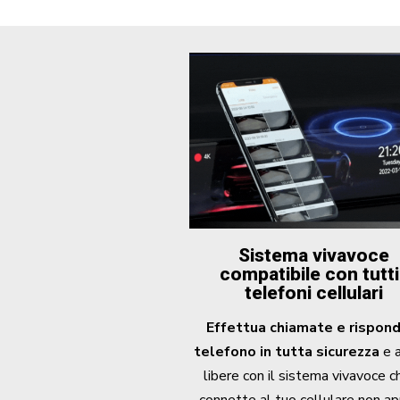
Sistema vivavoce
compatibile con tutti
telefoni cellulari
Effettua chiamate e rispond
telefono
in tutta sicurezza
e 
libere con il sistema vivavoce c
connette al tuo cellulare non a