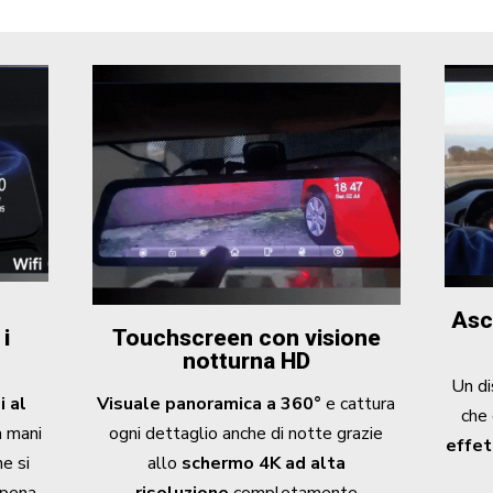
Asc
 i
Touchscreen con visione
notturna HD
Un di
i al
Visuale panoramica a 360°
e cattura
che
a mani
ogni dettaglio anche di notte grazie
effet
he si
allo
schermo 4K ad alta
ppena