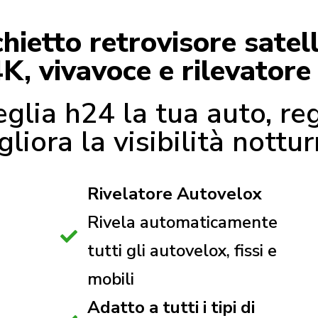
ietto retrovisore satell
4K, vivavoce e rilevatore
glia h24 la tua auto, reg
gliora la visibilità nottur
Rivelatore Autovelox
Rivela automaticamente
tutti gli autovelox, fissi e
mobili
Adatto a tutti i tipi di