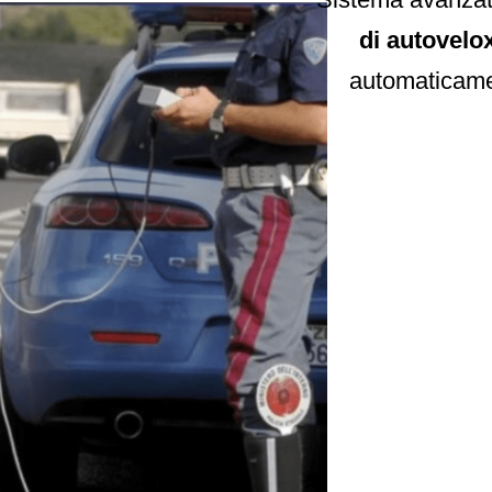
di autovelox
automaticamen