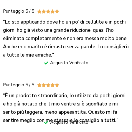
Punteggio 5 / 5





“Lo sto applicando dove ho un po’ di cellulite e in pochi
giorni ho già visto una grande riduzione, quasi l’ho
eliminata completamente e non era messa molto bene.
Anche mio marito è rimasto senza parole. Lo consiglierò
a tutte le mie amiche.
“
Acquisto Verificato
Punteggio 5 / 5





“È un prodotto straordinario, lo utilizzo da pochi giorni
e ho già notato che il mio ventre si è sgonfiato e mi
sento più leggera, meno appesantita. Questo mi fa
sentire meglio con me stessa e lo consiglio a tutti.
“
Acquisto Verificato