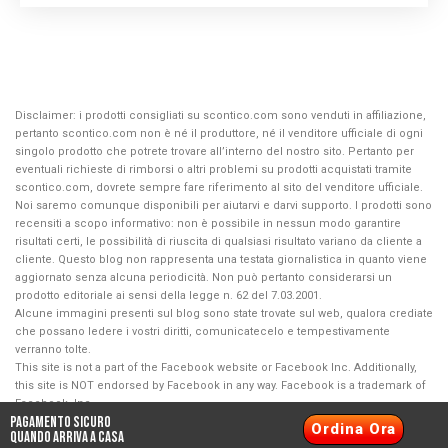
Disclaimer: i prodotti consigliati su scontico.com sono venduti in affiliazione,
pertanto scontico.com non è né il produttore, né il venditore ufficiale di ogni
singolo prodotto che potrete trovare all’interno del nostro sito. Pertanto per
eventuali richieste di rimborsi o altri problemi su prodotti acquistati tramite
scontico.com, dovrete sempre fare riferimento al sito del venditore ufficiale.
Noi saremo comunque disponibili per aiutarvi e darvi supporto. I prodotti sono
recensiti a scopo informativo: non è possibile in nessun modo garantire
risultati certi, le possibilità di riuscita di qualsiasi risultato variano da cliente a
cliente. Questo blog non rappresenta una testata giornalistica in quanto viene
aggiornato senza alcuna periodicità. Non può pertanto considerarsi un
prodotto editoriale ai sensi della legge n. 62 del 7.03.2001.
Alcune immagini presenti sul blog sono state trovate sul web, qualora crediate
che possano ledere i vostri diritti, comunicatecelo e tempestivamente
verranno tolte.
This site is not a part of the Facebook website or Facebook Inc. Additionally,
this site is NOT endorsed by Facebook in any way. Facebook is a trademark of
Facebook, Inc
Pagamento Sicuro
Ordina Ora
Contattaci
Privacy & Cookie Policy
Cookie Policy
quando arriva a casa