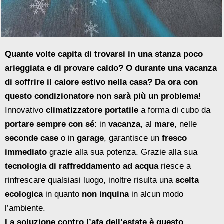
Quante volte capita di trovarsi in una stanza poco
arieggiata e di provare caldo? O durante una vacanza
di soffrire il calore estivo nella casa? Da ora con
questo condizionatore non sarà più un problema!
Innovativo
climatizzatore portatile
a forma di cubo da
portare sempre con sé
: in
vacanza
, al
mare
, nelle
seconde case
o in
garage
, garantisce un
fresco
immediato
grazie alla sua potenza. Grazie alla sua
tecnologia di raffreddamento ad acqua
riesce a
rinfrescare qualsiasi luogo, inoltre risulta una
scelta
ecologica
in quanto
non inquina
in alcun modo
l’ambiente.
La soluzione contro l’afa dell’estate è questo