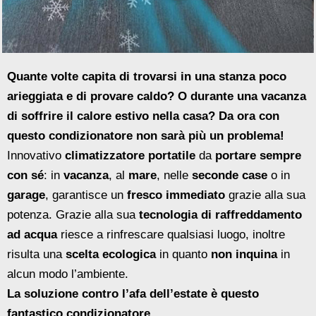
Quante volte capita di trovarsi in una stanza poco
arieggiata e di provare caldo? O durante una vacanza
di soffrire il calore estivo nella casa? Da ora con
questo condizionatore non sarà più un problema!
Innovativo
climatizzatore portatile
da
portare sempre
con sé
: in
vacanza
, al
mare
, nelle
seconde case
o in
garage
, garantisce un
fresco immediato
grazie alla sua
potenza. Grazie alla sua
tecnologia di raffreddamento
ad acqua
riesce a rinfrescare qualsiasi luogo, inoltre
risulta una
scelta ecologica
in quanto
non inquina
in
alcun modo l’ambiente.
La soluzione contro l’afa dell’estate è questo
fantastico condizionatore.