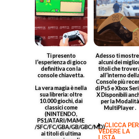
Ti presento
Adesso ti mostr
l’esperienza di gioco
alcuni dei miglio
definitiva con la
titoli che trover
console chiavetta.
all’interno dell
Console più rece
La vera magia è nella
di Ps5 e Xbox Ser
sua libreria: oltre
X Disponibili anc
10.000 giochi, dai
per la Modalit
classici come
MultiPlayer .
(NINTENDO,
PS1/ATARI/MAME
CLICCA PER
/SFC/FC/GBA/GB/GBC/MD)
VEDERE LA
ai titoli di ultima
LISTA