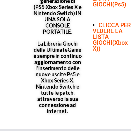
generazione di
GIOCHI(Ps5)
(PS5,Xbox Series X e
Nintendo Switch) IN
UNA SOLA
CLICCA PER
CONSOLE
VEDERE LA
PORTATILE.
LISTA
GIOCHI(Xbox
La Libreria Giochi
X))
della UltimateGame
è sempre in continuo
aggiornamento con
l’inserimento delle
nuove uscite Ps5 e
Xbox Series X,
Nintendo Switch e
tutte le patch,
attraverso la sua
connessione ad
internet.