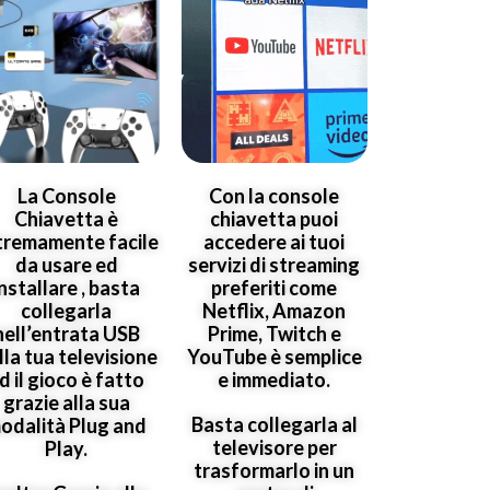
La Console
Con la console
Chiavetta è
chiavetta puoi
tremamente facile
accedere ai tuoi
da usare ed
servizi di streaming
installare , basta
preferiti come
collegarla
Netflix, Amazon
nell’entrata USB
Prime, Twitch e
lla tua televisione
YouTube è semplice
d il gioco è fatto
e immediato.
grazie alla sua
Basta collegarla al
odalità Plug and
televisore per
Play.
trasformarlo in un