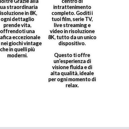
noltre Grazie alla
centro di
ua straordinaria
intrattenimento
risoluzione in 8K,
completo. Goditi i
ogni dettaglio
tuoi film, serie TV,
prende vita,
live streaming e
offrendoti una
video in risoluzione
afica eccezionale
8K, tutto da un unico
 nei giochi vintage
dispositivo.
che in quelli più
Questo ti offre
moderni.
un’esperienza di
visione fluida e di
alta qualità, ideale
per ogni momento di
relax.