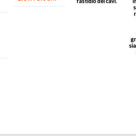
fastidio dei cavi.
I
s
gr
sia