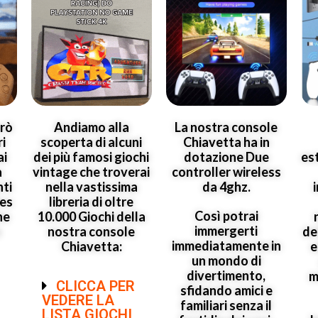
erò
Andiamo alla
La nostra console
ri
scoperta di alcuni
Chiavetta ha in
ai
dei più famosi giochi
dotazione Due
es
a
vintage che troverai
controller wireless
nti
nella vastissima
da 4ghz.
ies
libreria di oltre
Così potrai
he
10.000 Giochi della
immergerti
à
nostra console
de
immediatamente in
Chiavetta:
e
un mondo di
divertimento,
m
CLICCA PER
sfidando amici e
VEDERE LA
familiari senza il
LISTA GIOCHI