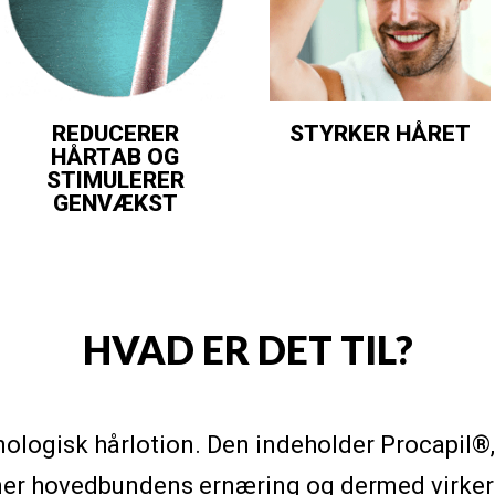
REDUCERER
STYRKER HÅRET
HÅRTAB OG
STIMULERER
GENVÆKST
HVAD ER DET TIL?
logisk hårlotion. Den indeholder Procapil®, d
er hovedbundens ernæring og dermed virker 