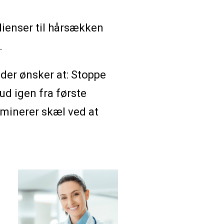
edienser til hårsækken
.
 der ønsker at: Stoppe
d igen fra første
iminerer skæl ved at