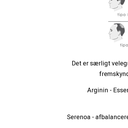
Det er særligt vele
fremskynd
Arginin - Esse
Serenoa - afbalancer