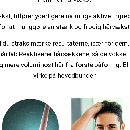
kst, tilfører yderligere naturlige aktive ingr
for at muliggøre en stærk og frodig hårvækst
il du straks mærke resultaterne, især for dem,
årtab Reaktiverer hårsækkene, så de vokser u
g mere voluminøst hår fra første påføring. El
virke på hovedbunden