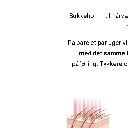
Bukkehorn - til hårvæ
På bare et par uger v
med det samme
h
påføring. Tykkere o