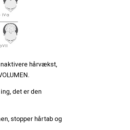
enaktivere hårvækst,
g VOLUMEN.
ing, det er den
en, stopper hårtab og