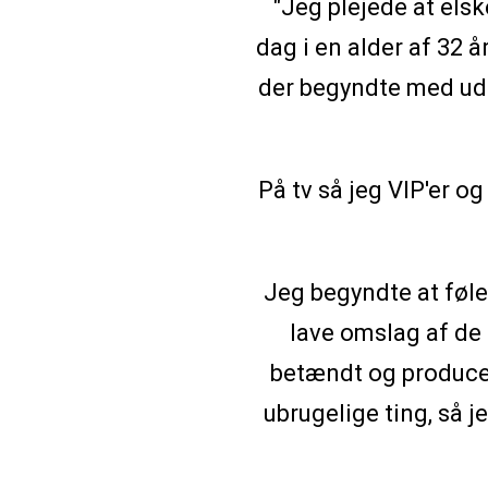
"Jeg plejede at elsk
dag i en alder af 32 
der begyndte med udty
På tv så jeg VIP'er o
Jeg begyndte at føle
lave omslag af de
betændt og producer
ubrugelige ting, så j