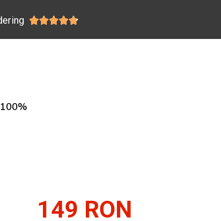
dering





i 100%
149 RON