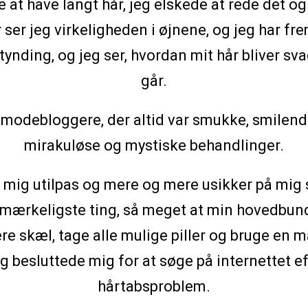
e at have langt hår, jeg elskede at rede det o
år ser jeg virkeligheden i øjnene, og jeg har f
nding, og jeg ser, hvordan mit hår bliver sva
går.
g modebloggere, der altid var smukke, smilen
mirakuløse og mystiske behandlinger.
 mig utilpas og mere og mere usikker på mig 
 mærkeligste ting, så meget at min hovedbund
e skæl, tage alle mulige piller og bruge en m
eg besluttede mig for at søge på internettet e
hårtabsproblem.