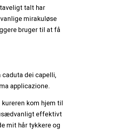
veligt talt har
ædvanlige mirakuløse
ere bruger til at få
caduta dei capelli,
prima applicazione.
g kureren kom hjem til
 usædvanligt effektivt
de mit hår tykkere og