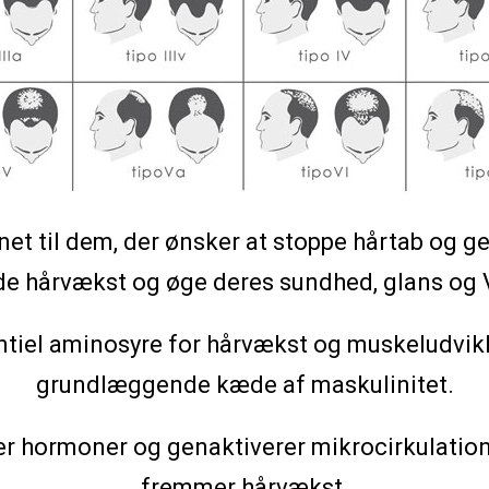
gnet til dem, der ønsker at stoppe hårtab og g
e hårvækst og øge deres sundhed, glans o
ntiel aminosyre for hårvækst og muskeludvikl
grundlæggende kæde af maskulinitet.
er hormoner og genaktiverer mikrocirkulation
fremmer hårvækst.