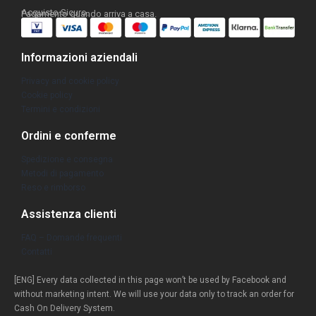
Acquisto Sicuro.
Pagamento quando arriva a casa.
Informazioni aziendali
Privacy and cookie policy
Cookie policy
Termini e condizioni
Ordini e conferme
Spedizione e consegna
Metodi di pagamento
Reso e rimborso
Assistenza clienti
FAQ – Domande frequenti
Contatti
[ENG] Every data collected in this page won’t be used by Facebook and
without marketing intent. We will use your data only to track an order for
Cash On Delivery System.