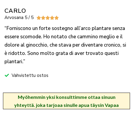
CARLO
Arvosana 5 / 5





“Forniscono un forte sostegno all’arco plantare senza
essere scomode. Ho notato che cammino meglio e il
dolore al ginocchio, che stava per diventare cronico, si
è ridotto. Sono molto grata di aver trovato questi
plantari.”
Vahvistettu ostos
Myöhemmin
yksi konsulttimme ottaa sinuun
yhteyttä.
joka tarjoaa sinulle apua täysin
Vapaa