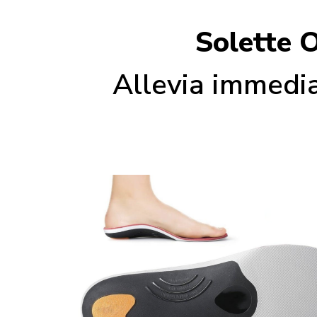
Solette O
Allevia immedi