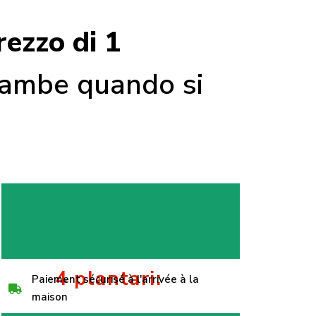
rezzo di 1
gambe quando si
4 plantari:
Paiement sécurisé à l'arrivée à la
maison