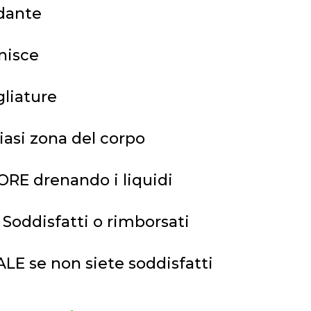
dante
nisce
liature
iasi zona del corpo
ORE drenando i liquidi
oddisfatti o rimborsati
E se non siete soddisfatti