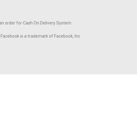
 an order for Cash On Delivery System.
y. Facebook is a trademark of Facebook, Inc