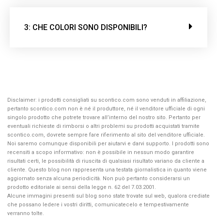
3: CHE COLORI SONO DISPONIBILI?
Disclaimer: i prodotti consigliati su scontico.com sono venduti in affiliazione,
pertanto scontico.com non è né il produttore, né il venditore ufficiale di ogni
singolo prodotto che potrete trovare all’interno del nostro sito. Pertanto per
eventuali richieste di rimborsi o altri problemi su prodotti acquistati tramite
scontico.com, dovrete sempre fare riferimento al sito del venditore ufficiale.
Noi saremo comunque disponibili per aiutarvi e darvi supporto. I prodotti sono
recensiti a scopo informativo: non è possibile in nessun modo garantire
risultati certi, le possibilità di riuscita di qualsiasi risultato variano da cliente a
cliente. Questo blog non rappresenta una testata giornalistica in quanto viene
aggiornato senza alcuna periodicità. Non può pertanto considerarsi un
prodotto editoriale ai sensi della legge n. 62 del 7.03.2001.
Alcune immagini presenti sul blog sono state trovate sul web, qualora crediate
che possano ledere i vostri diritti, comunicatecelo e tempestivamente
verranno tolte.