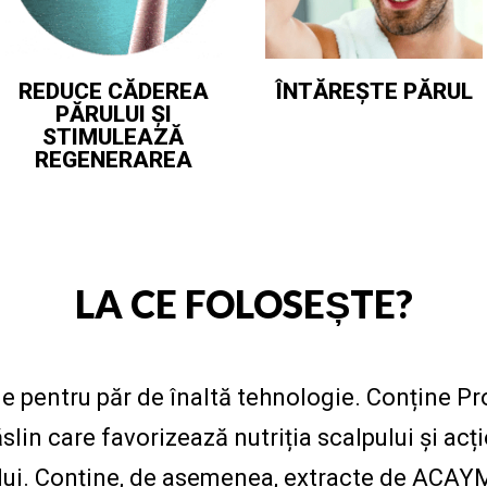
REDUCE CĂDEREA
ÎNTĂREȘTE PĂRUL
PĂRULUI ȘI
STIMULEAZĂ
REGENERAREA
LA CE FOLOSEȘTE?
 pentru păr de înaltă tehnologie. Conține Pr
lin care favorizează nutriția scalpului și ac
rului. Conține, de asemenea, extracte de A