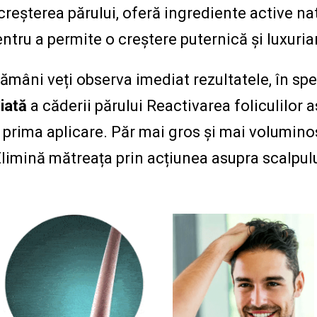
reșterea părului, oferă ingrediente active n
entru a permite o creștere puternică și luxuria
ămâni veți observa imediat rezultatele, în spe
iată
a căderii părului Reactivarea foliculilor a
 prima aplicare. Păr mai gros și mai voluminos
limină mătreața prin acțiunea asupra scalpul