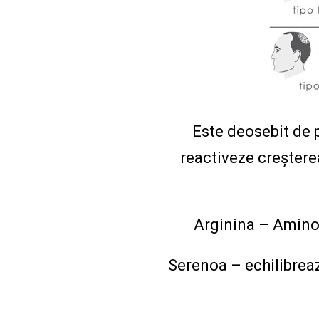
Este deosebit de p
reactiveze creșterea
Arginina – Aminoa
Serenoa – echilibreaz