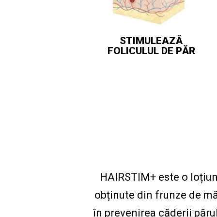
STIMULEAZĂ
FOLICULUL DE PĂR
HAIRSTIM+ este o loțiune
obținute din frunze de măs
în prevenirea căderii pă