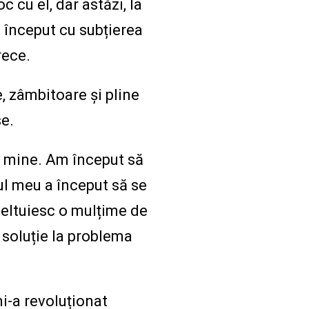
c cu el, dar astăzi, la
a început cu subțierea
rece.
, zâmbitoare și pline
e.
e mine. Am început să
ul meu a început să se
cheltuiesc o mulțime de
o soluție la problema
i-a revoluționat