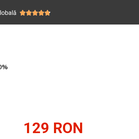
lobală





00%
129 RON