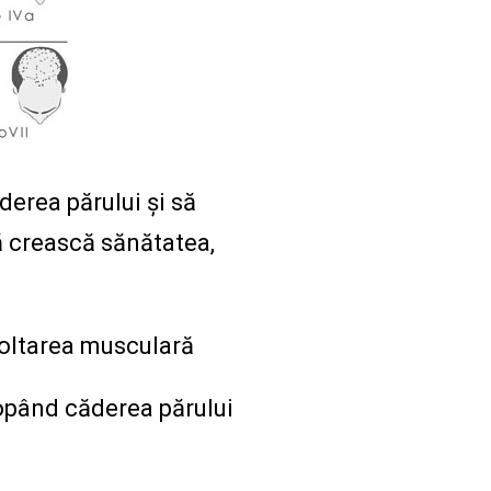
derea părului și să
să crească sănătatea,
voltarea musculară
topând căderea părului