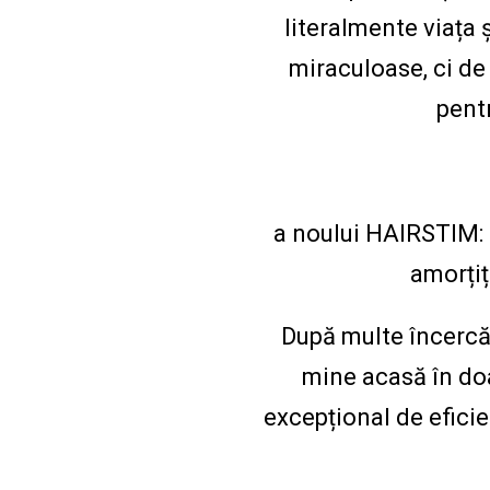
literalmente viața 
miraculoase, ci de 
pentr
a noului HAIRSTIM: g
amorțiț
După multe încercăr
mine acasă în doar
excepțional de efici