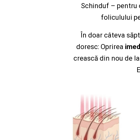
Schinduf – pentru c
foliculului p
În doar câteva săpt
doresc: Oprirea
imed
crească din nou de la
E