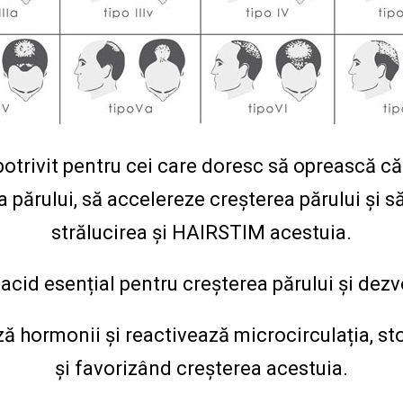
otrivit pentru cei care doresc să oprească că
 părului, să accelereze creșterea părului și 
strălucirea și HAIRSTIM acestuia.
cid esențial pentru creșterea părului și dez
ă hormonii și reactivează microcirculația, s
și favorizând creșterea acestuia.