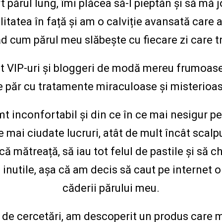
 părul lung, îmi plăcea să-l pieptăn și să mă jo
alitatea în față și am o calviție avansată care 
ăd cum părul meu slăbește cu fiecare zi care t
t VIP-uri și bloggeri de modă mereu frumoase
e păr cu tratamente miraculoase și misterioas
t inconfortabil și din ce în ce mai nesigur p
 mai ciudate lucruri, atât de mult încât scalp
ă mătreață, să iau tot felul de pastile și să 
l inutile, așa că am decis să caut pe internet 
căderii părului meu.
de cercetări, am descoperit un produs care m