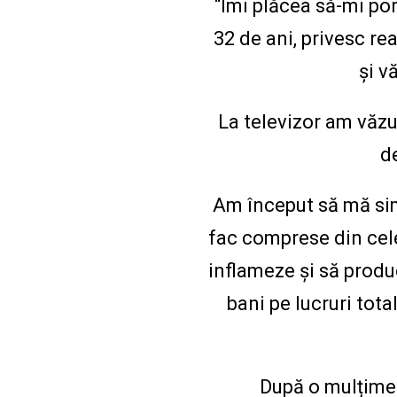
“Îmi plăcea să-mi port
32 de ani, privesc re
și v
La televizor am văzu
d
Am început să mă sim
fac comprese din cele
inflameze și să produc
bani pe lucruri tota
După o mulțime 