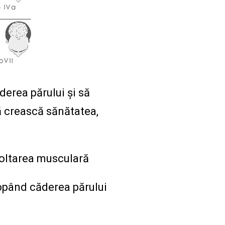
derea părului și să
să crească sănătatea,
voltarea musculară
topând căderea părului