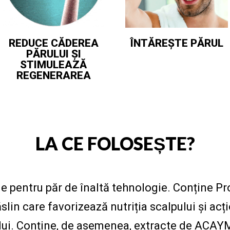
REDUCE CĂDEREA
ÎNTĂREȘTE PĂRUL
PĂRULUI ȘI
STIMULEAZĂ
REGENERAREA
LA CE FOLOSEȘTE?
 pentru păr de înaltă tehnologie. Conține Pr
lin care favorizează nutriția scalpului și ac
rului. Conține, de asemenea, extracte de A