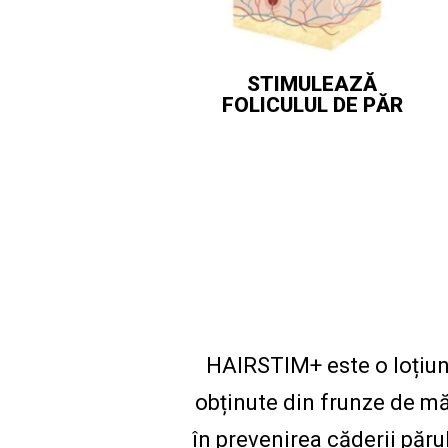
STIMULEAZĂ
FOLICULUL DE PĂR
HAIRSTIM+ este o loțiune
obținute din frunze de măs
în prevenirea căderii pă