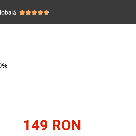
lobală





00%
149 RON