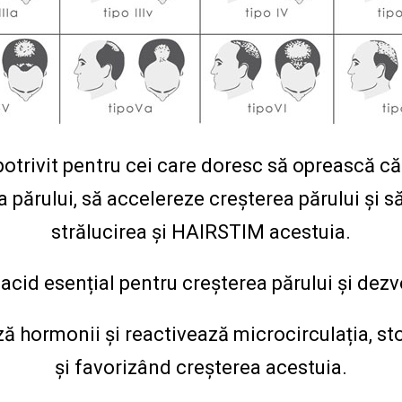
otrivit pentru cei care doresc să oprească că
 părului, să accelereze creșterea părului și 
strălucirea și HAIRSTIM acestuia.
cid esențial pentru creșterea părului și dez
ă hormonii și reactivează microcirculația, s
și favorizând creșterea acestuia.