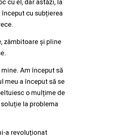
c cu el, dar astăzi, la
a început cu subțierea
rece.
, zâmbitoare și pline
e.
e mine. Am început să
ul meu a început să se
cheltuiesc o mulțime de
o soluție la problema
i-a revoluționat