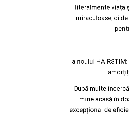
literalmente viața 
miraculoase, ci de 
pentr
a noului HAIRSTIM: g
amorțiț
După multe încercăr
mine acasă în doar
excepțional de efici