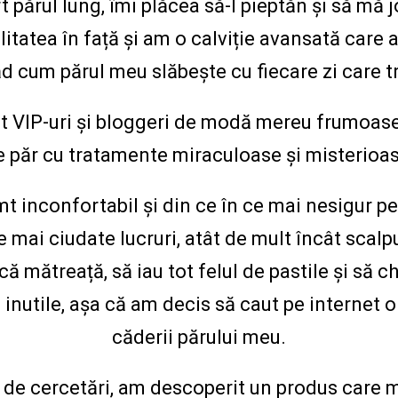
 părul lung, îmi plăcea să-l pieptăn și să mă jo
alitatea în față și am o calviție avansată care 
ăd cum părul meu slăbește cu fiecare zi care t
t VIP-uri și bloggeri de modă mereu frumoase
e păr cu tratamente miraculoase și misterioas
t inconfortabil și din ce în ce mai nesigur p
 mai ciudate lucruri, atât de mult încât scalp
ă mătreață, să iau tot felul de pastile și să 
l inutile, așa că am decis să caut pe internet 
căderii părului meu.
de cercetări, am descoperit un produs care m