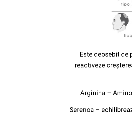
Este deosebit de p
reactiveze creșterea
Arginina – Aminoa
Serenoa – echilibreaz