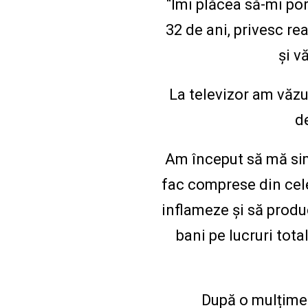
“Îmi plăcea să-mi port
32 de ani, privesc re
și v
La televizor am văzu
d
Am început să mă sim
fac comprese din cele
inflameze și să produc
bani pe lucruri tota
După o mulțime 