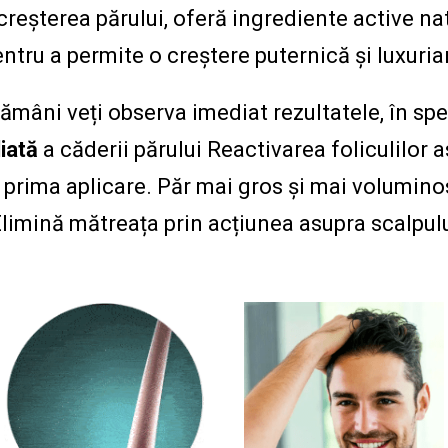
reșterea părului, oferă ingrediente active n
entru a permite o creștere puternică și luxuria
ămâni veți observa imediat rezultatele, în spe
iată
a căderii părului Reactivarea foliculilor a
 prima aplicare. Păr mai gros și mai voluminos
limină mătreața prin acțiunea asupra scalpul