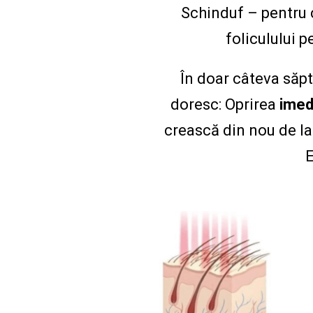
Schinduf – pentru c
foliculului p
În doar câteva săpt
doresc: Oprirea
imed
crească din nou de la
E