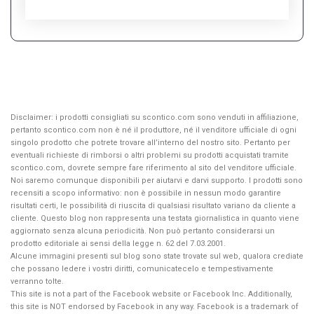
Disclaimer: i prodotti consigliati su scontico.com sono venduti in affiliazione,
pertanto scontico.com non è né il produttore, né il venditore ufficiale di ogni
singolo prodotto che potrete trovare all’interno del nostro sito. Pertanto per
eventuali richieste di rimborsi o altri problemi su prodotti acquistati tramite
scontico.com, dovrete sempre fare riferimento al sito del venditore ufficiale.
Noi saremo comunque disponibili per aiutarvi e darvi supporto. I prodotti sono
recensiti a scopo informativo: non è possibile in nessun modo garantire
risultati certi, le possibilità di riuscita di qualsiasi risultato variano da cliente a
cliente. Questo blog non rappresenta una testata giornalistica in quanto viene
aggiornato senza alcuna periodicità. Non può pertanto considerarsi un
prodotto editoriale ai sensi della legge n. 62 del 7.03.2001.
Alcune immagini presenti sul blog sono state trovate sul web, qualora crediate
che possano ledere i vostri diritti, comunicatecelo e tempestivamente
verranno tolte.
This site is not a part of the Facebook website or Facebook Inc. Additionally,
this site is NOT endorsed by Facebook in any way. Facebook is a trademark of