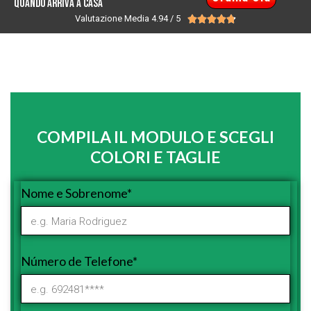
quando arriva a casa
Valutazione Media 4.94 / 5





COMPILA IL MODULO E SCEGLI
COLORI E TAGLIE
Nome e Sobrenome*
Número de Telefone*