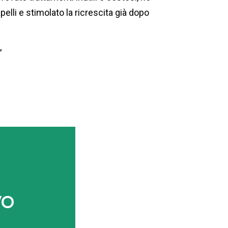
li e stimolato la ricrescita già dopo
”
VO