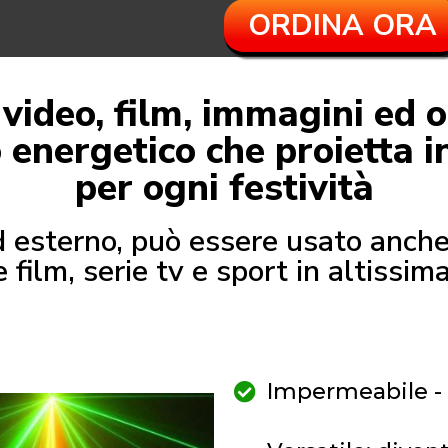
ORDINA ORA
i video, film, immagini e
nergetico che proietta inc
per ogni festività
d esterno, può essere usato anch
 film, serie tv e sport in altissima
Impermeabile - 