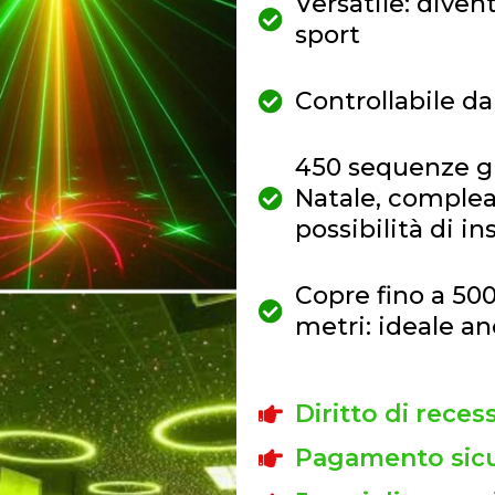
Versatile: diven
sport
Controllabile 
450 sequenze gi
Natale, complea
possibilità di i
Copre fino a 50
metri: ideale a
Diritto di reces
Pagamento sicu