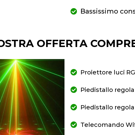
Bassissimo con
OSTRA OFFERTA COMPR
Proiettore luci 
Piedistallo rego
Piedistallo rego
Telecomando Wif