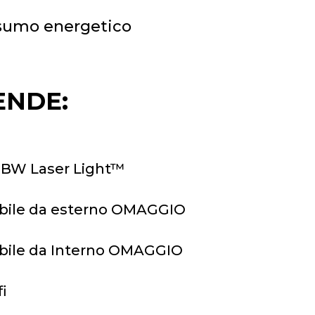
sumo energetico
ENDE:
RGBW Laser Light™
labile da esterno OMAGGIO
labile da Interno OMAGGIO
i