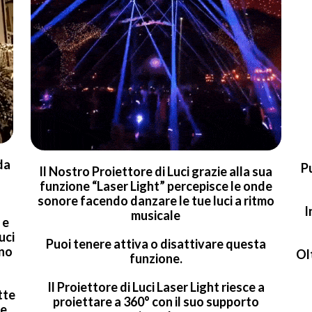
da
P
Il Nostro Proiettore di Luci grazie alla sua
funzione “
Laser Light
” percepisce le onde
sonore facendo danzare le tue luci a ritmo
I
musicale
 e
uci
Puoi tenere attiva o disattivare questa
ono
Olt
funzione.
Il Proiettore di Luci
Laser Light
riesce a
tte
proiettare a 360° con il suo supporto
 e