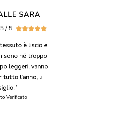
ALLE SARA
5 / 5





 tessuto è liscio e
on sono né troppo
po leggeri, vanno
tutto l’anno, li
iglio.”
to Verificato