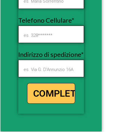
Telefono Cellulare*
Indirizzo di spedizione*