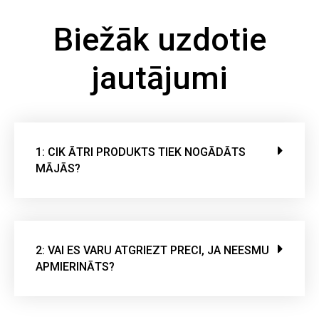
Biežāk uzdotie
jautājumi
1: CIK ĀTRI PRODUKTS TIEK NOGĀDĀTS
MĀJĀS?
2: VAI ES VARU ATGRIEZT PRECI, JA NEESMU
APMIERINĀTS?