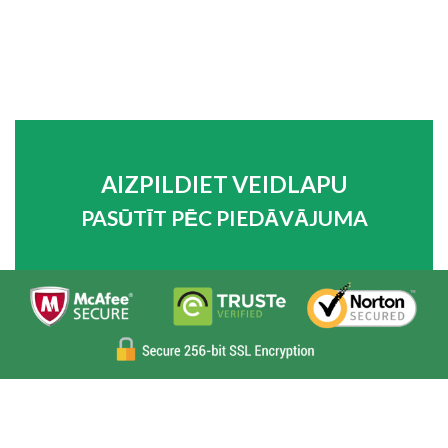
AIZPILDIET VEIDLAPU
PASŪTĪT PĒC PIEDĀVĀJUMA