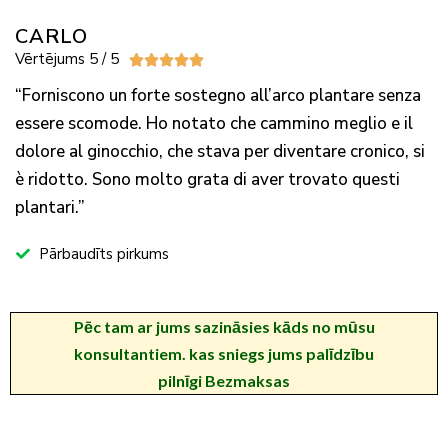
CARLO
Vērtējums 5 / 5





“Forniscono un forte sostegno all’arco plantare senza
essere scomode. Ho notato che cammino meglio e il
dolore al ginocchio, che stava per diventare cronico, si
è ridotto. Sono molto grata di aver trovato questi
plantari.”
Pārbaudīts pirkums
Pēc tam
ar jums sazināsies kāds no mūsu
konsultantiem.
kas sniegs jums palīdzību
pilnīgi
Bezmaksas