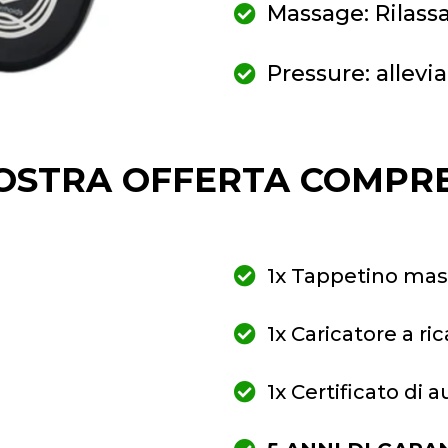
Massage: Rilas
Pressure: allevia
OSTRA OFFERTA COMPR
1x Tappetino ma
1x Caricatore a ri
1x Certificato di a