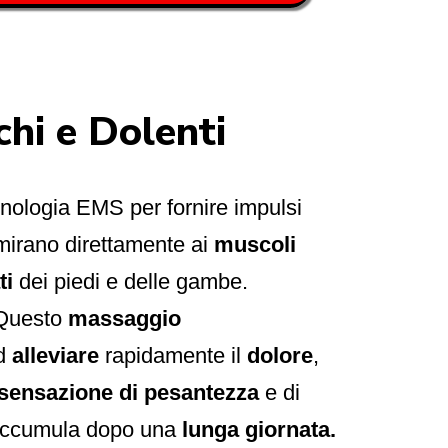
hi e Dolenti
ecnologia EMS per fornire impulsi
 mirano direttamente ai
muscoli
ti
dei piedi e delle gambe.
Questo
massaggio
d
alleviare
rapidamente il
dolore
,
sensazione di pesantezza
e di
 accumula dopo una
lunga giornata.