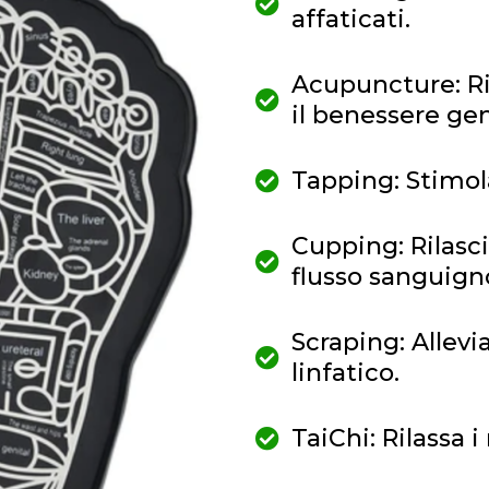
affaticati.
Acupuncture: Ri
il benessere gen
Tapping: Stimola
Cupping: Rilasc
flusso sanguign
Scraping: Allevi
linfatico.
TaiChi: Rilassa i