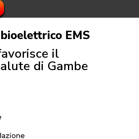
bioelettrico EMS
avorisce il
 salute di Gambe
e
olazione