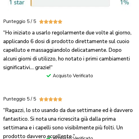
Punteggio 5 / 5





“Ho iniziato a usarlo regolarmente due volte al giorno,
applicando 6 dosi di prodotto direttamente sul cuoio
capelluto e massaggiandolo delicatamente. Dopo
alcuni giorni di utilizzo, ho notato i primi cambiamenti
significativi… grazie!
“
Acquisto Verificato
Punteggio 5 / 5





“Ragazzi, lo sto usando da due settimane ed è davvero
fantastico. Si nota una ricrescita già dalla prima
settimana e i capelli sono visibilmente più folti. Un
prodotto davvero eccellente.
“
Acquisto Verificato