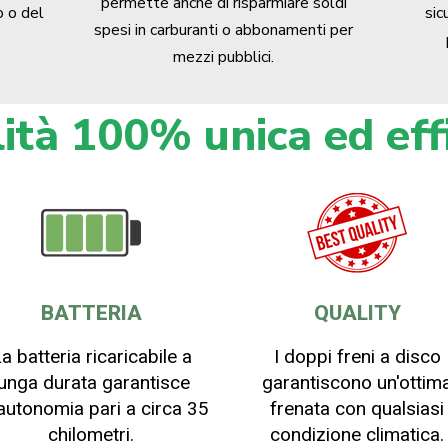
permette anche di risparmiare soldi
o o del
sic
spesi in carburanti o abbonamenti per
mezzi pubblici.
ità 100% unica ed eff
BATTERIA
QUALITY
a batteria ricaricabile a
I doppi freni a disco
lunga durata garantisce
garantiscono un'ottim
autonomia pari a circa 35
frenata con qualsiasi
chilometri.
condizione climatica.