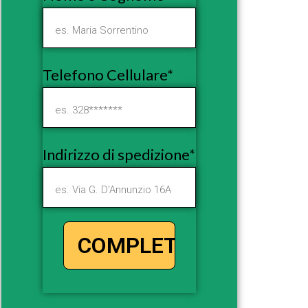
Telefono Cellulare*
Indirizzo di spedizione*