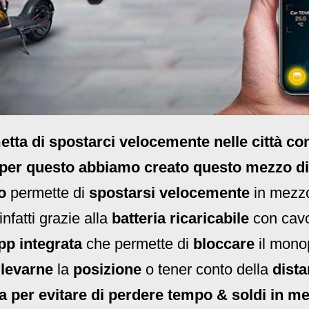
ta di spostarci velocemente nelle città con 
per questo abbiamo creato questo mezzo di
o
permette di
spostarsi velocemente
in mezz
 infatti grazie alla
batteria ricaricabile
con cavo
p integrata
che permette di
bloccare
il monop
ilevarne
la
posizione
o tener conto della
dista
a per evitare di perdere tempo & soldi in me