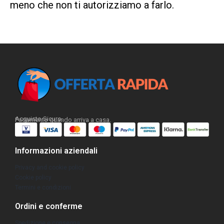
meno che non ti autorizziamo a farlo.
Acquisto Sicuro.
Pagamento quando arriva a casa.
Informazioni aziendali
Privacy and cookie policy
Cookie policy
Termini e condizioni
Ordini e conferme
Spedizione e consegna