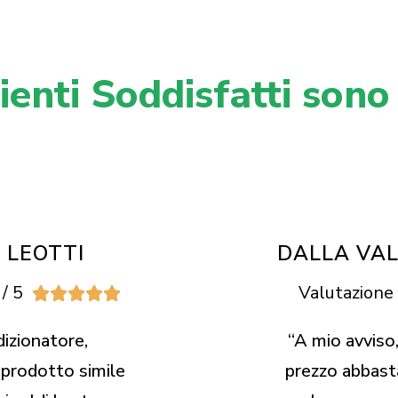
enti Soddisfatti sono
 LEOTTI
DALLA VA
/ 5
Valutazione 





izionatore,
“A mio avviso,
 prodotto simile
prezzo abbast