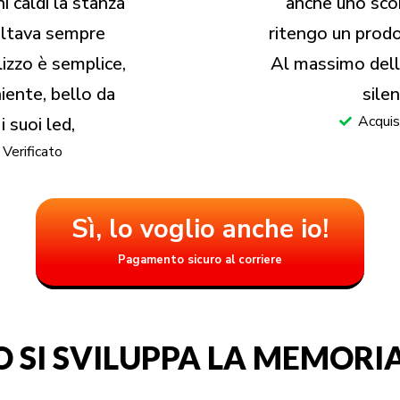
i caldi la stanza
anche uno scon
sultava sempre
ritengo un prodo
lizzo è semplice,
Al massimo dell
iente, bello da
silen
Acquis
i suoi led,
Verificato
Sì, lo voglio anche io!
Pagamento sicuro al corriere
O SI SVILUPPA LA MEMOR