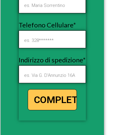
Telefono Cellulare*
Indirizzo di spedizione*