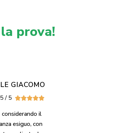
 la prova!
LLE GIACOMO
5 / 5





 considerando il
anza esiguo, con