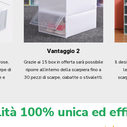
Vantaggio 2
rose,
Grazie ai 15 box in offerta sarà possibile
Il des
rpe di
riporre all’interno della scarpiera fino a
l
e e
30 pezzi di scarpe, ciabatte o stivaletti.
scar
ità 100% unica ed eff