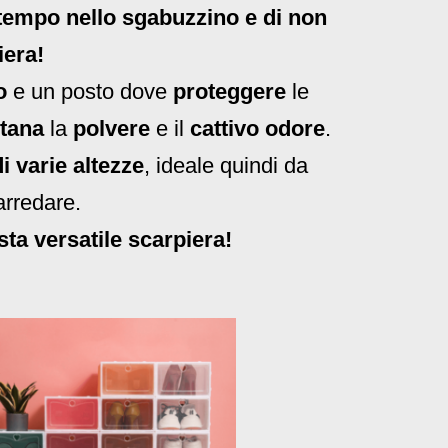
 tempo nello sgabuzzino e di non
iera!
o
e un posto dove
proteggere
le
ntana
la
polvere
e il
cattivo odore
.
 varie altezze
, ideale quindi da
rredare.
sta versatile scarpiera!