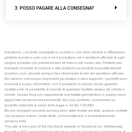
3: POSSO PAGARE ALLA CONSEGNA?
Disclaimer: i prodotti consigliati su scontico.com sono venduti in affiliazione,
pertanto scontico.com non è né il produttore, né il venditore ufficiale di ogni
singolo prodotto che potrete trovare all’interno del nostro sito. Pertanto per
eventuali richieste di rimborsi o altri problemi su prodotti acquistati tramite
scontico.com, dovrete sempre fare riferimento al sito del venditore ufficiale.
Noi saremo comunque disponibili per aiutarvi e darvi supporto. I prodotti sono
recensiti a scopo informativo: non è possibile in nessun modo garantire
risultati certi, le possibilità di riuscita di qualsiasi risultato variano da cliente a
cliente. Questo blog non rappresenta una testata giornalistica in quanto viene
aggiornato senza alcuna periodicità. Non può pertanto considerarsi un
prodotto editoriale ai sensi della legge n. 62 del 7.03.2001.
Alcune immagini presenti sul blog sono state trovate sul web, qualora crediate
che possano ledere i vostri diritti, comunicatecelo e tempestivamente
verranno tolte.
This site is not a part of the Facebook website or Facebook Inc. Additionally,
this site is NOT endorsed by Facebook in any way. Facebook is a trademark of