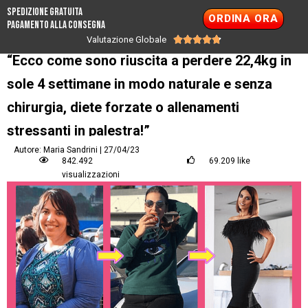
SPEDIZIONE GRATUITA
ORDINA ORA
PAGAMENTO ALLA CONSEGNA
Valutazione Globale





“Ecco come sono riuscita a perdere 22,4kg in
sole 4 settimane in modo naturale e senza
chirurgia, diete forzate o allenamenti
stressanti in palestra!”
Autore: Maria Sandrini | 27/04/23
842.492
69.209 like
visualizzazioni