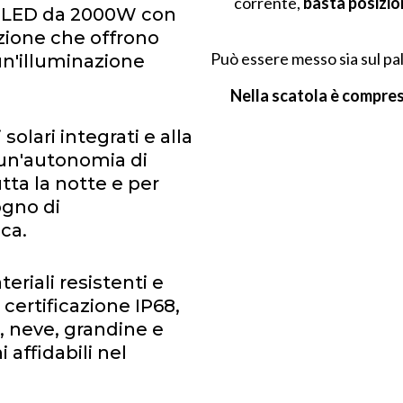
corrente,
basta posizion
e LED da 2000W con
zione che offrono
Può essere messo sia sul pa
n'illuminazione
Nella scatola è compreso
 solari integrati e alla
 un'autonomia di
tta la notte e per
ogno di
ca.
eriali resistenti e
certificazione IP68,
a, neve, grandine e
affidabili nel