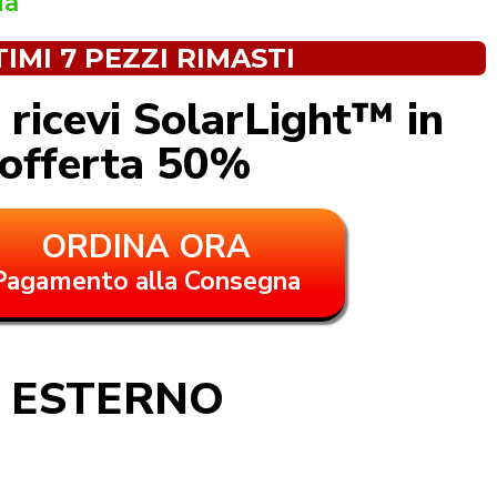
ia
TIMI 7 PEZZI RIMASTI
 ricevi SolarLight™ in
offerta 50%
ORDINA ORA
Pagamento alla Consegna
E ESTERNO