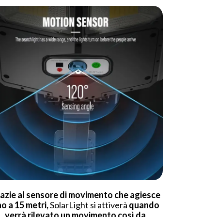
azie al sensore di movimento che agiesce
no a 15 metri,
SolarLight si attiverà
quando
verrà rilevato un movimento così da