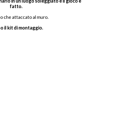
arlo in un luogo soleggiato e il gioco è
fatto.
lo che attaccato al muro.
 il kit di montaggio.