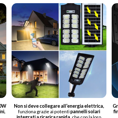
00W
Non si deve collegare all’energia elettrica,
Gr
ni,
funziona grazie ai potenti
pannelli solari
fi
integrati a ricarica rapida,
che con la loro