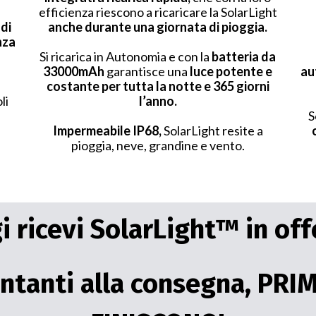
efficienza riescono a ricaricare la SolarLight
di
anche durante una giornata di pioggia.
nza
Si ricarica in Autonomia e con la
batteria da
33000mAh
garantisce una
luce potente e
au
costante per tutta la notte e 365 giorni
li
l’anno.
S
Impermeabile IP68,
SolarLight resite a
pioggia, neve, grandine e vento.
i ricevi SolarLight™ in of
ntanti alla consegna, PRI