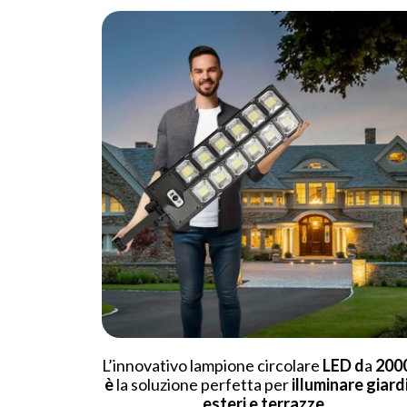
L’innovativo lampione circolare
LED d
a
20
è
la soluzione perfetta per
illuminare giardi
esteri e terrazze.