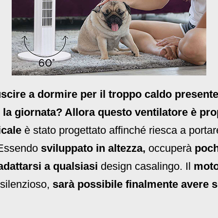
uscire a dormire per il troppo caldo presente
e la giornata? Allora questo ventilatore è pr
icale
è stato progettato affinché riesca a portar
. Essendo
sviluppato in altezza,
occuperà
poch
adattarsi a qualsiasi
design casalingo. Il
moto
silenzioso,
sarà possibile finalmente avere so