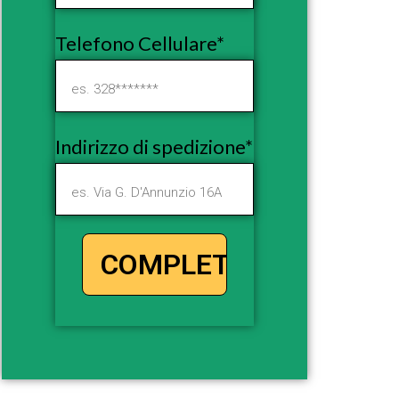
Telefono Cellulare*
Indirizzo di spedizione*