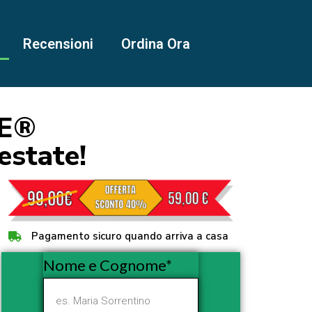
Recensioni
Ordina Ora
LE®
estate!
Pagamento sicuro quando arriva a casa
Nome e Cognome*