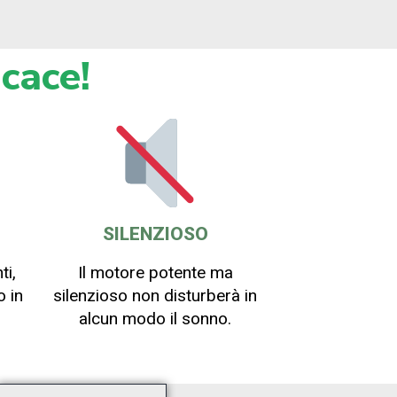
cace!
SILENZIOSO
ti,
Il motore potente ma
o in
silenzioso non disturberà in
alcun modo il sonno.